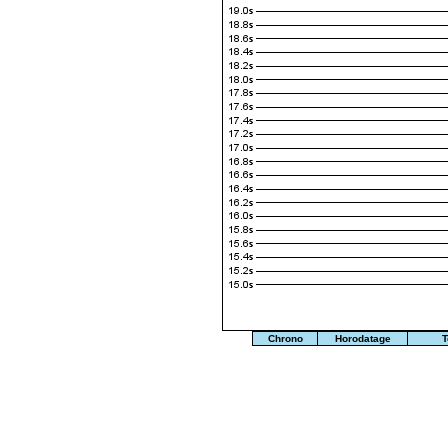
Chrono
Horodatage
T