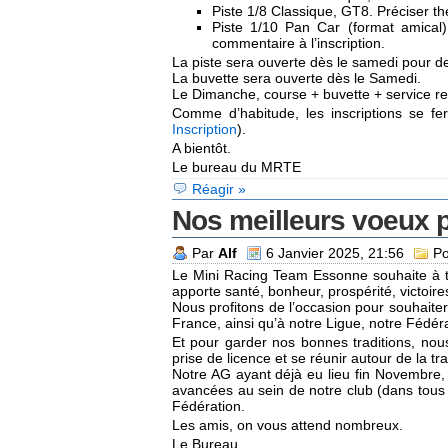
Piste 1/8 Classique, GT8. Préciser th
Piste 1/10 Pan Car (format amical)
commentaire à l’inscription.
La piste sera ouverte dès le samedi pour de
La buvette sera ouverte dès le Samedi.
Le Dimanche, course + buvette + service re
Comme d’habitude, les inscriptions se fer
Inscription
).
A bientôt.
Le bureau du MRTE
Réagir »
Nos meilleurs voeux 
Par
Alf
6 Janvier 2025, 21:56
Po
Le Mini Racing Team Essonne souhaite à 
apporte santé, bonheur, prospérité, victoires
Nous profitons de l’occasion pour souhaiter
France, ainsi qu’à notre Ligue, notre Fédér
Et pour garder nos bonnes traditions, nou
prise de licence et se réunir autour de la tra
Notre AG ayant déjà eu lieu fin Novembre, 
avancées au sein de notre club (dans tous
Fédération.
Les amis, on vous attend nombreux.
Le Bureau