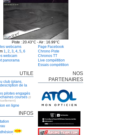
Piste : 20.43°C - Air : 16.99°C
 les webcams
Page Facebook
am
1
,
2
,
3
,
4
,
5
,
6
Chrono Piste
es webcam
Chronos TT
et panorama
Live compétition
Essais compétition
UTILE
NOS
PARTENAIRES
u club (plans,
 description de la
es pilotes engagés
ochaines courses
(0
ctuellement)
tion en ligne
INFOS
tation
eau
adhésion