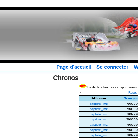
Page d'accueil
Se connecter
W
Chronos
La déclaration des transpondeurs ne 
<<
Reset
Utilisateur
Transpon
baptiste_jmz
790999
baptiste_jmz
790999
baptiste_jmz
790999
baptiste_jmz
790999
baptiste_jmz
790999
baptiste_jmz
790999
baptiste_jmz
790999