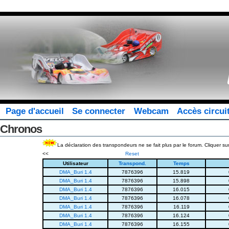
Page d'accueil
Se connecter
Webcam
Accès circui
Chronos
La déclaration des transpondeurs ne se fait plus par le forum. Cliquer sur
<<
Reset
Utilisateur
Transpond.
Temps
DMA_Buri 1.4
7876396
15.819
DMA_Buri 1.4
7876396
15.898
DMA_Buri 1.4
7876396
16.015
DMA_Buri 1.4
7876396
16.078
DMA_Buri 1.4
7876396
16.119
DMA_Buri 1.4
7876396
16.124
DMA_Buri 1.4
7876396
16.155