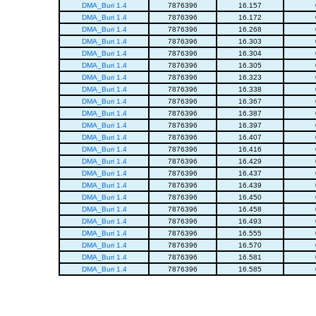
DMA_Buri 1.4
7876396
16.157
DMA_Buri 1.4
7876396
16.172
DMA_Buri 1.4
7876396
16.268
DMA_Buri 1.4
7876396
16.303
DMA_Buri 1.4
7876396
16.304
DMA_Buri 1.4
7876396
16.305
DMA_Buri 1.4
7876396
16.323
DMA_Buri 1.4
7876396
16.338
DMA_Buri 1.4
7876396
16.367
DMA_Buri 1.4
7876396
16.387
DMA_Buri 1.4
7876396
16.397
DMA_Buri 1.4
7876396
16.407
DMA_Buri 1.4
7876396
16.416
DMA_Buri 1.4
7876396
16.429
DMA_Buri 1.4
7876396
16.437
DMA_Buri 1.4
7876396
16.439
DMA_Buri 1.4
7876396
16.450
DMA_Buri 1.4
7876396
16.458
DMA_Buri 1.4
7876396
16.493
DMA_Buri 1.4
7876396
16.555
DMA_Buri 1.4
7876396
16.570
DMA_Buri 1.4
7876396
16.581
DMA_Buri 1.4
7876396
16.585