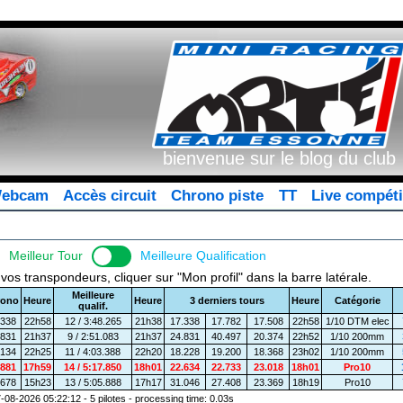
bienvenue sur le blog du club
ebcam
Accès circuit
Chrono piste
TT
Live compéti
Meilleur Tour
Meilleure Qualification
vos transpondeurs, cliquer sur "Mon profil" dans la barre latérale.
Meilleure
rono
Heure
Heure
3 derniers tours
Heure
Catégorie
qualif.
.338
22h58
12 / 3:48.265
21h38
17.338
17.782
17.508
22h58
1/10 DTM elec
.831
21h37
9 / 2:51.083
21h37
24.831
40.497
20.374
22h52
1/10 200mm
.134
22h25
11 / 4:03.388
22h20
18.228
19.200
18.368
23h02
1/10 200mm
.881
17h59
14 / 5:17.850
18h01
22.634
22.733
23.018
18h01
Pro10
.678
15h23
13 / 5:05.888
17h17
31.046
27.408
23.369
18h19
Pro10
-08-2026 05:22:12 - 5 pilotes - processing time: 0.03s