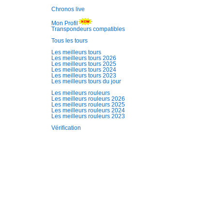
Chronos live
Mon Profil
Transpondeurs compatibles
Tous les tours
Les meilleurs tours
Les meilleurs tours 2026
Les meilleurs tours 2025
Les meilleurs tours 2024
Les meilleurs tours 2023
Les meilleurs tours du jour
Les meilleurs rouleurs
Les meilleurs rouleurs 2026
Les meilleurs rouleurs 2025
Les meilleurs rouleurs 2024
Les meilleurs rouleurs 2023
Vérification