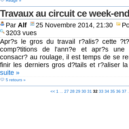
Réagir »
Travaux au circuit ce week-en
Par
Alf
25 Novembre 2014, 21:30
Po
3203 vues
Apr?s le gros du travail r?alis? cette ?t
comp?titions de l'ann?e et apr?s une b
consacr? au roulage, il est temps de se re
finir les derniers gros d?tails et r?aliser l
suite »
5 retours »
<<
1
...
27
28
29
30
31
32
33
34
35
36
37
.