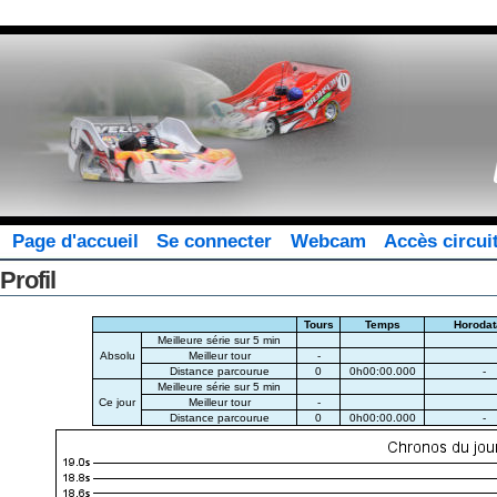
Page d'accueil
Se connecter
Webcam
Accès circui
Profil
Tours
Temps
Horodat
Meilleure série sur 5 min
Absolu
Meilleur tour
-
Distance parcourue
0
0h00:00.000
-
Meilleure série sur 5 min
Ce jour
Meilleur tour
-
Distance parcourue
0
0h00:00.000
-