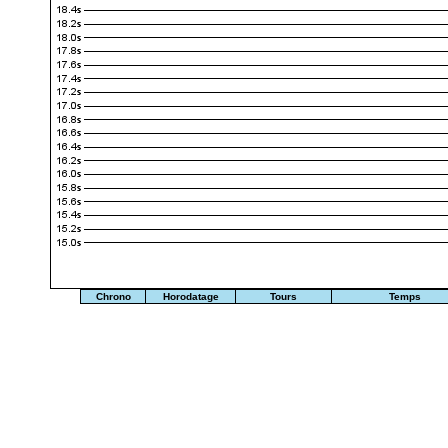
Chrono
Horodatage
Tours
Temps