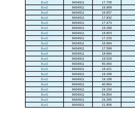
Buri2
9404911
17.708
Buri2
9404911
16.969
Buri2
9404911
16.857
Buri2
9404911
17.832
Buri2
9404911
17.473
Buri2
9404911
18.288
Buri2
9404911
18.803
Buri2
9404911
17.233
Buri2
9404911
16.994
Buri2
9404911
17.599
Buri2
9404911
18.684
Buri2
9404911
18.529
Buri2
9404911
50.464
Buri2
9404911
18.421
Buri2
9404911
19.298
Buri2
9404911
19.188
Buri2
9404911
40.864
Buri2
9404911
24.194
Buri2
9404911
54.804
Buri2
9404911
24.295
Buri2
9404911
21.806