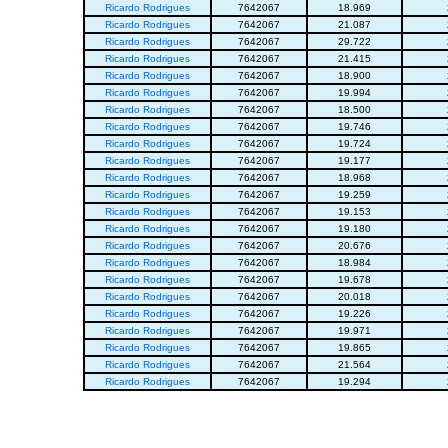
Ricardo Rodrigues
7642067
18.969
Ricardo Rodrigues
7642067
21.087
Ricardo Rodrigues
7642067
29.722
Ricardo Rodrigues
7642067
21.415
Ricardo Rodrigues
7642067
18.900
Ricardo Rodrigues
7642067
19.994
Ricardo Rodrigues
7642067
18.500
Ricardo Rodrigues
7642067
19.746
Ricardo Rodrigues
7642067
19.724
Ricardo Rodrigues
7642067
19.177
Ricardo Rodrigues
7642067
18.968
Ricardo Rodrigues
7642067
19.259
Ricardo Rodrigues
7642067
19.153
Ricardo Rodrigues
7642067
19.180
Ricardo Rodrigues
7642067
20.676
Ricardo Rodrigues
7642067
18.984
Ricardo Rodrigues
7642067
19.678
Ricardo Rodrigues
7642067
20.018
Ricardo Rodrigues
7642067
19.226
Ricardo Rodrigues
7642067
19.971
Ricardo Rodrigues
7642067
19.865
Ricardo Rodrigues
7642067
21.564
Ricardo Rodrigues
7642067
19.294