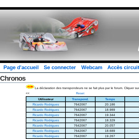
Page d'accueil
Se connecter
Webcam
Accès circui
Chronos
La déclaration des transpondeurs ne se fait plus par le forum. Cliquer sur
<<
Reset
Utilisateur
Transpond.
Temps
Ricardo Rodrigues
7642067
20.186
Ricardo Rodrigues
7642067
18.989
Ricardo Rodrigues
7642067
19.344
Ricardo Rodrigues
7642067
18.329
Ricardo Rodrigues
7642067
20.057
Ricardo Rodrigues
7642067
18.689
Ricardo Rodrigues
7642067
19.267