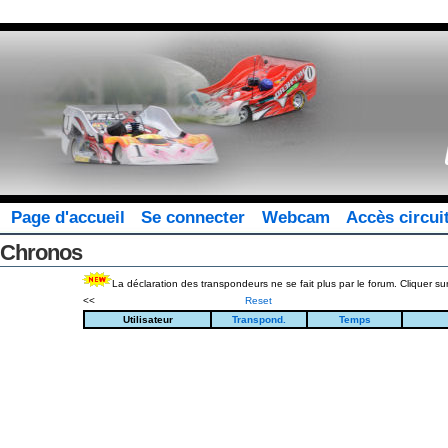
Page d'accueil
Se connecter
Webcam
Accès circui
Chronos
La déclaration des transpondeurs ne se fait plus par le forum. Cliquer sur
<<
Reset
Utilisateur
Transpond.
Temps