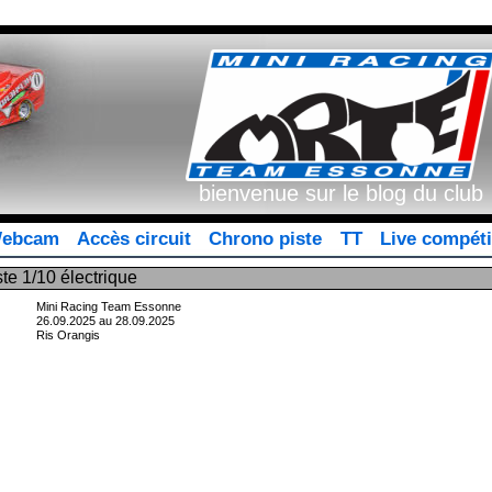
bienvenue sur le blog du club
ebcam
Accès circuit
Chrono piste
TT
Live compéti