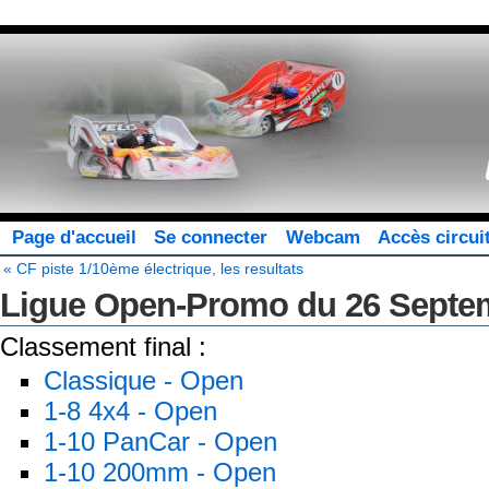
Page d'accueil
Se connecter
Webcam
Accès circui
« CF piste 1/10ème électrique, les resultats
Ligue Open-Promo du 26 Septemb
Classement final :
Classique - Open
1-8 4x4 - Open
1-10 PanCar - Open
1-10 200mm - Open