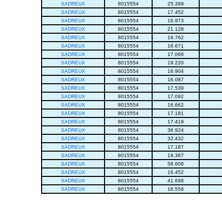
SADREUX
8015554
25.399
SADREUX
8015554
17.452
SADREUX
8015554
16.973
SADREUX
8015554
21.128
SADREUX
8015554
16.762
SADREUX
8015554
16.671
SADREUX
8015554
17.068
SADREUX
8015554
19.220
SADREUX
8015554
16.904
SADREUX
8015554
16.087
SADREUX
8015554
17.539
SADREUX
8015554
17.092
SADREUX
8015554
16.662
SADREUX
8015554
17.181
SADREUX
8015554
17.419
SADREUX
8015554
36.924
SADREUX
8015554
32.432
SADREUX
8015554
17.187
SADREUX
8015554
19.367
SADREUX
8015554
58.608
SADREUX
8015554
16.452
SADREUX
8015554
41.698
SADREUX
8015554
16.558