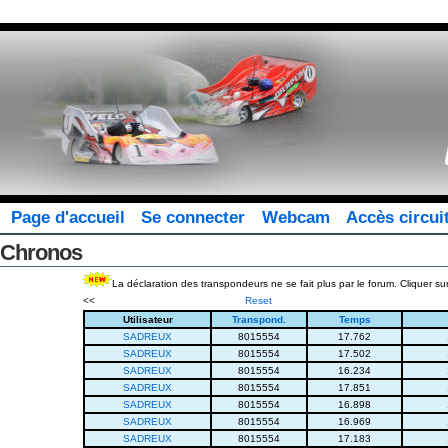
Page d'accueil
Se connecter
Webcam
Accès circui
Chronos
La déclaration des transpondeurs ne se fait plus par le forum. Cliquer sur
<<
Reset
Utilisateur
Transpond.
Temps
SADREUX
8015554
17.762
SADREUX
8015554
17.502
SADREUX
8015554
16.234
SADREUX
8015554
17.851
SADREUX
8015554
16.898
SADREUX
8015554
16.969
SADREUX
8015554
17.183