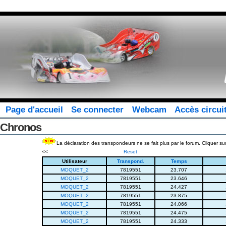
Page d'accueil
Se connecter
Webcam
Accès circui
Chronos
La déclaration des transpondeurs ne se fait plus par le forum. Cliquer sur
<<
Reset
Utilisateur
Transpond.
Temps
MOQUET_2
7819551
23.707
MOQUET_2
7819551
23.646
MOQUET_2
7819551
24.427
MOQUET_2
7819551
23.875
MOQUET_2
7819551
24.066
MOQUET_2
7819551
24.475
MOQUET_2
7819551
24.333