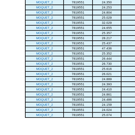
MOQUET_2
7819551
24.350
MOQUET_2
7819551
24.253
MOQUET_2
7819551
24.804
MOQUET_2
7819551
25.029
MOQUET_2
7819551
32.029
MOQUET_2
7819551
24.655
MOQUET_2
7819551
25.357
MOQUET_2
7819551
28.217
MOQUET_2
7819551
25.437
MOQUET_2
7819551
47.436
MOQUET_2
7819551
25.352
MOQUET_2
7819551
26.444
MOQUET_2
7819551
26.730
MOQUET_2
7819551
25.616
MOQUET_2
7819551
26.021
MOQUET_2
7819551
24.889
MOQUET_2
7819551
24.393
MOQUET_2
7819551
24.410
MOQUET_2
7819551
24.861
MOQUET_2
7819551
24.486
MOQUET_2
7819551
24.159
MOQUET_2
7819551
24.024
MOQUET_2
7819551
25.074