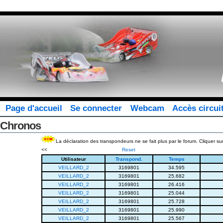
Page d'accueil
Se connecter
Webcam
Accès circui
Chronos
La déclaration des transpondeurs ne se fait plus par le forum. Cliquer sur
<<
Reset
Utilisateur
Transpond.
Temps
VEILLARD_2
3169801
34.595
VEILLARD_2
3169801
25.682
VEILLARD_2
3169801
26.416
VEILLARD_2
3169801
25.044
VEILLARD_2
3169801
25.728
VEILLARD_2
3169801
25.990
VEILLARD_2
3169801
25.567