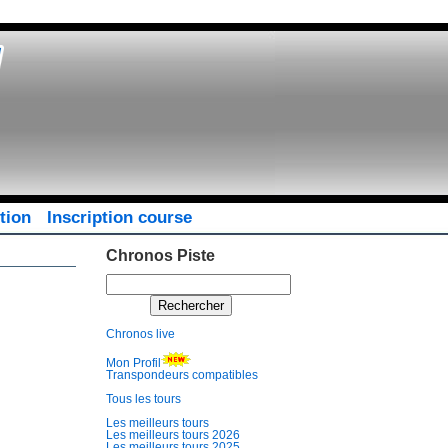
tion
Inscription course
Chronos Piste
Chronos live
Mon Profil
Transpondeurs compatibles
Tous les tours
Les meilleurs tours
Les meilleurs tours 2026
Les meilleurs tours 2025