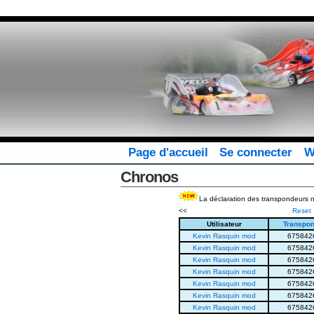
Page d'accueil
Se connecter
W
Chronos
La déclaration des transpondeurs ne 
<<
Reset
Utilisateur
Transpon
Kevin Rasquin mod
675842
Kevin Rasquin mod
675842
Kevin Rasquin mod
675842
Kevin Rasquin mod
675842
Kevin Rasquin mod
675842
Kevin Rasquin mod
675842
Kevin Rasquin mod
675842