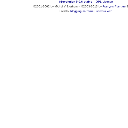
b2evolution 5.0.6-stable
–
GPL License
©2001-2002 by Michel V & others
–
©2003-2013 by
François
Planque
Crédits:
blogging software
|
serveur web