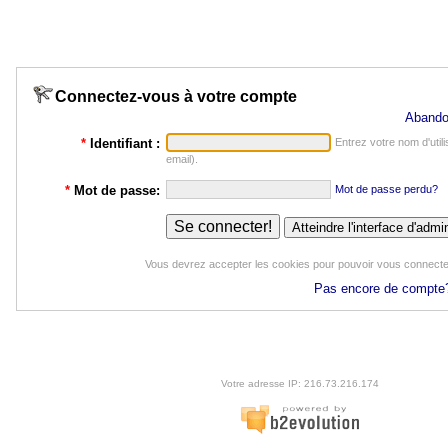
Connectez-vous à votre compte
Abando
*
Identifiant :
Entrez votre nom d'util
email).
*
Mot de passe:
Mot de passe perdu?
Vous devrez accepter les cookies pour pouvoir vous connecte
Pas encore de compte? 
Votre adresse IP: 216.73.216.174